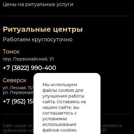
Цены на ритуальные услуги
Ритуальные центры
Работаем круглосуточно
Томск
пер. Первомайский, 1/1
+7 (3822) 990-400
Северск
Мы используем
ул. Лесная, 15/1,
файлы cookies для
ул. Первомайская, 30 стр.1
улучшения работы
+7 (952) 155-86-64
сайта. Оставаясь на
нашем сайте, вы
соглашаетесь с
условиями
использования
Сайт носит информационный характер и не является
файлов cookies.
публичной офертой, определяемой п. 2. ст 437