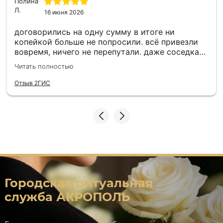
16 июня 2026
договорились на одну сумму в итоге ни
копейкой больше не попросили. всё привезли
вовремя, ничего не перепутали. даже соседка
потом спросила, кто так хорошо всё
Читать полностью
организовал. спасибо им за нормальное
человеческое отношение!
Отзыв 2ГИС
Городская ритуальная
служба АКРОПОЛЬ