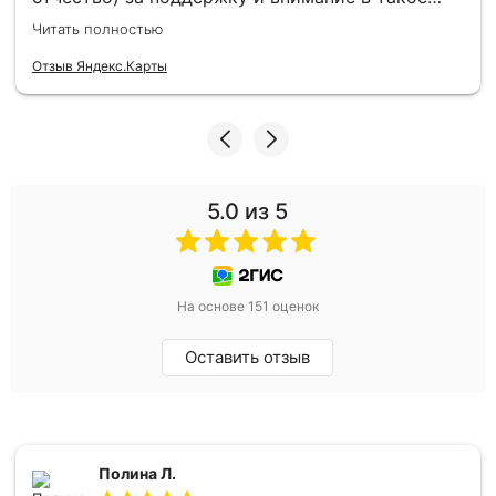
трудное время, быстрое оформление, чёткость
Читать полностью
по времени, понимание и доброту!!! СПАСИБО
БОЛЬШОЕ!!!!
Отзыв Яндекс.Карты
5.0
из 5
На основе 151 оценок
Оставить отзыв
Полина Л.