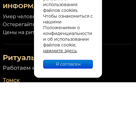
использования
ИНФОРМАЦИЯ
файлов cookies.
Чтобы ознакомиться с
Умер человек, что делать?
нашими
Остерегайтесь мошенников!
Положениями о
Цены на ритуальные услуги
конфиденциальности
и об использовании
файлов cookie,
нажмите здесь
.
Ритуальные центры
Я согласен
Работаем круглосуточно
Томск
пер. Первомайский, 1/1
+7 (3822) 990-400
Северск
ул. Лесная, 15/1,
ул. Первомайская, 30 стр.1
+7 (952) 155-86-64