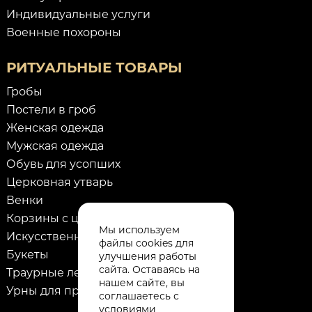
Индивидуальные услуги
Военные похороны
РИТУАЛЬНЫЕ ТОВАРЫ
Гробы
Постели в гроб
Женская одежда
Мужская одежда
Обувь для усопших
Церковная утварь
Венки
Корзины с цветами
Мы используем
Искусственные цветы
файлы cookies для
Букеты
улучшения работы
сайта. Оставаясь на
Траурные ленты
нашем сайте, вы
Урны для праха
соглашаетесь с
условиями