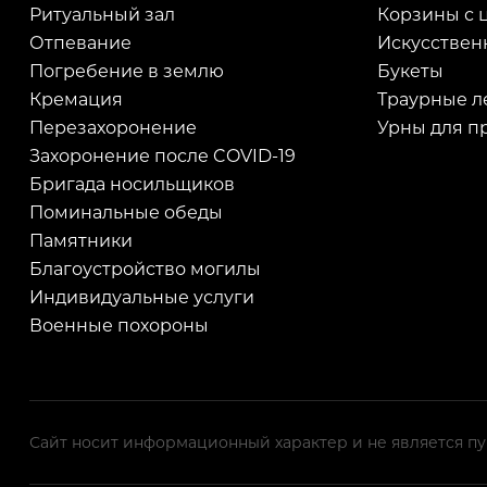
Ритуальный зал
Корзины с 
Отпевание
Искусствен
Погребение в землю
Букеты
Кремация
Траурные л
Перезахоронение
Урны для п
Захоронение после COVID-19
Бригада носильщиков
Поминальные обеды
Памятники
Благоустройство могилы
Индивидуальные услуги
Военные похороны
Сайт носит информационный характер и не является пу