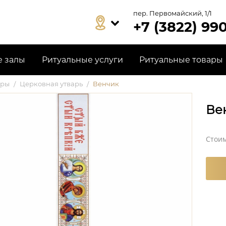
пер. Первомайский, 1/1
+7 (3822) 99
е залы
Ритуальные услуги
Ритуальные товары
ары
/
Церковная утварь
/
Венчик
Ве
Стоим