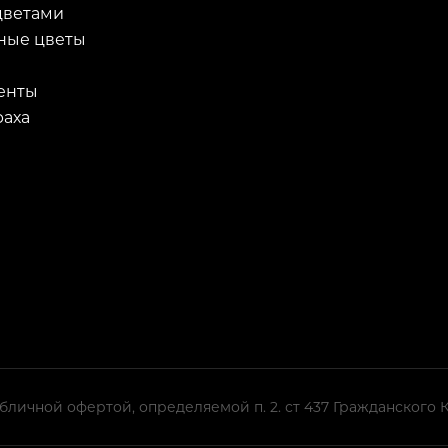
цветами
ные цветы
енты
раха
бличной офертой, определяемой п. 2. ст 437 Гражданского