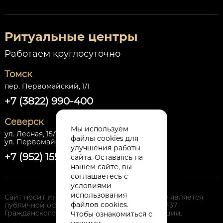
Ритуальные центры
Работаем круглосуточно
Томск
пер. Первомайский, 1/1
+7 (3822) 990-400
Северск
Мы используем
ул. Лесная, 15/1,
файлы cookies для
ул. Первомайская, 30 стр.1
улучшения работы
+7 (952) 155-86-64
сайта. Оставаясь на
нашем сайте, вы
соглашаетесь с
условиями
использования
Сайт носит информационный характер и не является
файлов cookies.
публичной офертой, определяемой п. 2. ст 437
Гражданского Кодекса Российской Федерации.
Чтобы ознакомиться с