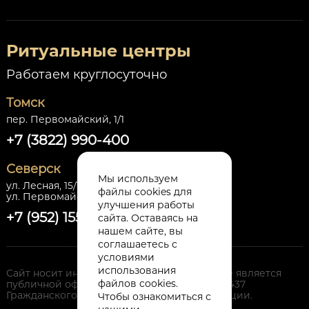
Ритуальные центры
Работаем круглосуточно
Томск
пер. Первомайский, 1/1
+7 (3822) 990-400
Северск
Мы используем
ул. Лесная, 15/1,
файлы cookies для
ул. Первомайская, 30 стр.1
улучшения работы
+7 (952) 155-86-64
сайта. Оставаясь на
нашем сайте, вы
соглашаетесь с
условиями
использования
Сайт носит информационный характер и не является
файлов cookies.
публичной офертой, определяемой п. 2. ст 437
Гражданского Кодекса Российской Федерации.
Чтобы ознакомиться с