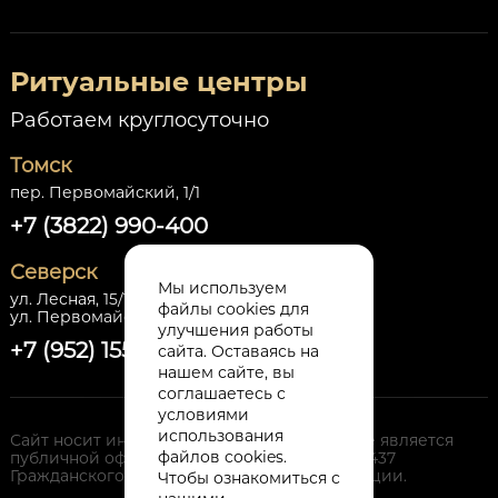
Ритуальные центры
Работаем круглосуточно
Томск
пер. Первомайский, 1/1
+7 (3822) 990-400
Северск
Мы используем
ул. Лесная, 15/1,
файлы cookies для
ул. Первомайская, 30 стр.1
улучшения работы
+7 (952) 155-86-64
сайта. Оставаясь на
нашем сайте, вы
соглашаетесь с
условиями
использования
Сайт носит информационный характер и не является
файлов cookies.
публичной офертой, определяемой п. 2. ст 437
Гражданского Кодекса Российской Федерации.
Чтобы ознакомиться с